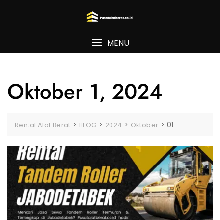
Skip
to
content
MENU
Oktober 1, 2024
>
>
>
>
01
Rental Alat Berat
BLOG
2024
Oktober